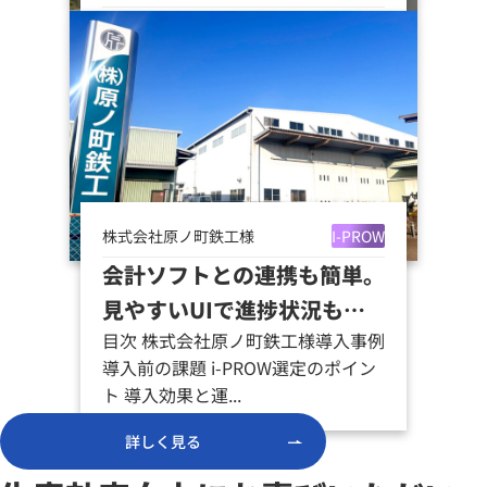
製造の予想と所要量計算がで
きるので管理が楽に！
同社は、前身企業である新英産業株
式会社時代に「OA機器類梱包」や
「食品関係の包装」を 手が...
株式会社原ノ町鉄工様
I-PROW
会計ソフトとの連携も簡単。
見やすいUIで進捗状況もリ
目次 株式会社原ノ町鉄工様導入事例
アルタイムに確認できるよう
導入前の課題 i-PROW選定のポイン
になった！
ト 導入効果と運...
詳しく見る