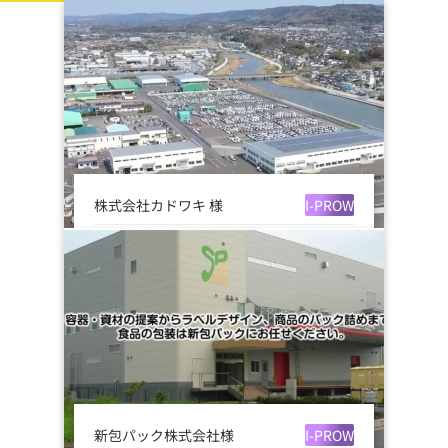
株式会社カドワキ 様
I-PROW
入力作業の負担を軽減し、必
要な情報を活用しやすく
目次 株式会社カドワキ様の強みと生
産管理システムi-PROW導入の経緯
導入前の課題 i-...
新包パック株式会社様
I-PROW