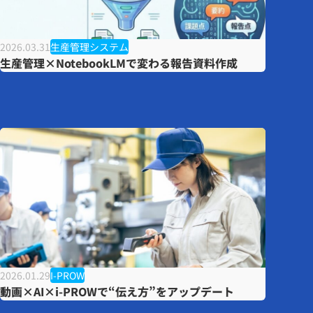
2026.03.31
生産管理システム
生産管理×NotebookLMで変わる報告資料作成
2026.01.29
I-PROW
動画×AI×i-PROWで“伝え方”をアップデート