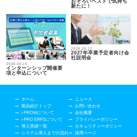
おそろいベストで気持ち
新たに！
2026.06.12
2027年卒業予定者向け会
社説明会
2026.06.15
インターンシップ開催要
項と申込について
ホーム
ニュース
製品紹介トップ
お問い合わせ
i-PROWについて
会社概要
i-PRO ERP3について
プライバシーポリシー
導入実績一覧
セキュリティーポリシー
システム導入までの流れ
採用ページ