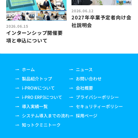
2026.06.12
2027年卒業予定者向け会
社説明会
2026.06.15
インターンシップ開催要
項と申込について
ホーム
ニュース
製品紹介トップ
お問い合わせ
i-PROWについて
会社概要
i-PRO ERP3について
プライバシーポリシー
導入実績一覧
セキュリティーポリシー
システム導入までの流れ
採用ページ
知っトクミニトーク