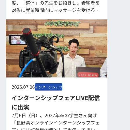
度、「整体」の先生をお招きし、希望者を
対象に就業時間内にマッサージを受けるこ
とができます。 今日も越川先生がいらし
て、PC作業で凝り固まった社員たちの身体
を、順に...
2025.07.06
インターンシップ
インターンシップフェアLIVE配信
に出演
7月6日（日）、2027年卒の学生さん向け
「長野県オンラインインターンシップフェ
ア」にLIVE配信企業として出演してまいり