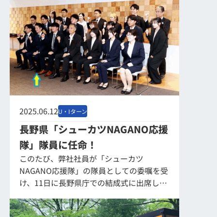
仕事体験も聞けます。 ライブ配信ですの
で...
2025.06.12
U・Iターン
長野県「シューカツNAGANO応援
隊」隊員に任命！
このたび、弊社社員が「シューカツ
NAGANO応援隊」の隊員としての委嘱を受
け、11日に長野県庁での結成式に出席して
まいりました。 今回「シューカツ
NAGANO応援隊」として委嘱された県内企