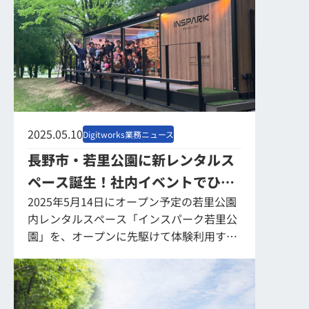
業の若手社員...
2025.05.10
Digitworks業務ニュース
長野市・若里公園に新レンタルス
ペース誕生！社内イベントでひと
2025年5月14日にオープン予定の若里公園
足先に体験
内レンタルスペース「インスパーク若里公
園」を、オープンに先駆けて体験利用する
機会がありました。 場所は、弊社オフィス
から車で5分ほどというアクセスの良さ。
...