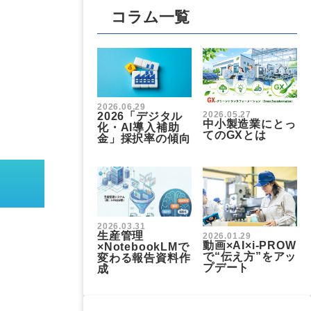
コラム一覧
2026.06.29
2026.05.27
2026「デジタル
中小製造業にとっ
化・AI導入補助
てのGXとは
金」採択率の傾向
2026.03.31
生産管理
2026.01.29
動画×AI×i-PROW
×NotebookLMで
で“伝え方”をアッ
変わる報告資料作
プデート
成