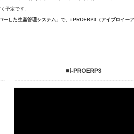
だく予定です。
バーした生産管理システム
」で、
i-PROERP3（アイプロイー
■i-PROERP3