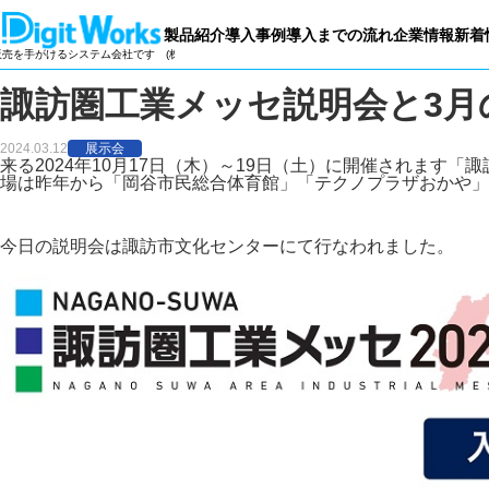
製品紹介
導入事例
導入までの流れ
企業情報
新着
システム会社です
(株)デジットワークスは製造業向け基幹業務パッケージの開発・販売を手がける
諏訪圏工業メッセ説明会と3月
2024.03.12
展示会
来る2024年10月17日（木）～19日（土）に開催されます「
諏
場は昨年から「岡谷市民総合体育館」「テクノプラザおかや」
今日の説明会は諏訪市文化センターにて行なわれました。