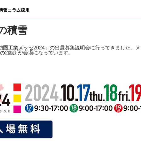
情報
コラム
採用
システム会社です
の積雪
訪圏工業メッセ2024
」の出展募集説明会に行ってきました。メ
の2箇所が会場になっています。