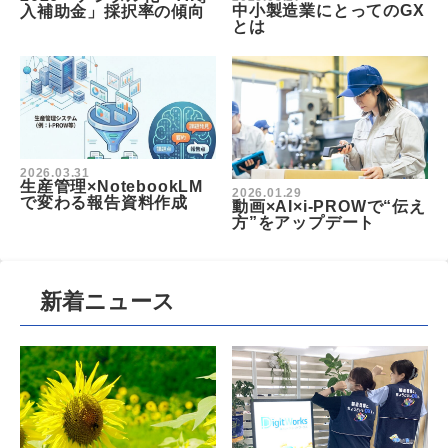
中小製造業にとってのGX
入補助金」採択率の傾向
とは
2026.03.31
生産管理×NotebookLM
2026.01.29
で変わる報告資料作成
動画×AI×i-PROWで“伝え
方”をアップデート
新着ニュース