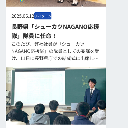
2025.06.12
U・Iターン
長野県「シューカツNAGANO応援
隊」隊員に任命！
このたび、弊社社員が「シューカツ
NAGANO応援隊」の隊員としての委嘱を受
け、11日に長野県庁での結成式に出席して
まいりました。 今回「シューカツ
NAGANO応援隊」として委嘱された県内企
業の若手社員...