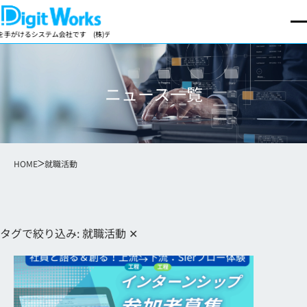
けるシステム会社です
(株)デジットワークスは製造業向け基幹業務パッケージの開発・販売を手が
ニュース一覧
HOME
就職活動
タグで絞り込み:
就職活動
✕